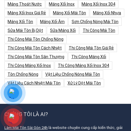
Máng Thoát Nước
Máng Xối Inox
Máng Xối Inox 304
Máng Xối Inox Giá Rẻ
Máng Xối Mái Tôn
Máng Xối Nhựa
Máng Xối Tôn
Máng Xối Âm
Sơn Chống Nóng Mái Tôn
Sửa Mái Tôn Bị Dột
Sửa Máng Xối
Thi Công Mái Tôn
Thi Công Mái Tôn Chống Nóng
Thi Công Mái Tôn Cách Nhiệt
Thi Công Mái Tôn Giá Rẻ
Thi Công Mái Tôn Sân Thượng
Thi Công Máng Xối
Thi Công Máng Xối Inox
Thi Công Máng Xối Inox 304
Tôn Chống Nóng
Vật Liệu Chống Nóng Mái Tôn
Vật Liệu Cách Nhiệt Mái Tôn
Xử Lý Dột Mái Tôn
CHÚNG TÔI LÀ AI?
Làm Mái Tôn Sài Gòn 24h
là website chuyên cung cấp kiến thức, giải