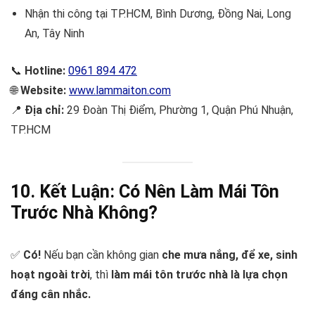
Nhận thi công tại TP.HCM, Bình Dương, Đồng Nai, Long
An, Tây Ninh
📞
Hotline:
0961 894 472
🌐
Website:
www.lammaiton.com
📍
Địa chỉ:
29 Đoàn Thị Điểm, Phường 1, Quận Phú Nhuận,
TP.HCM
10. Kết Luận: Có Nên Làm Mái Tôn
Trước Nhà Không?
✅
Có!
Nếu bạn cần không gian
che mưa nắng, để xe, sinh
hoạt ngoài trời
, thì
làm mái tôn trước nhà là lựa chọn
đáng cân nhắc.