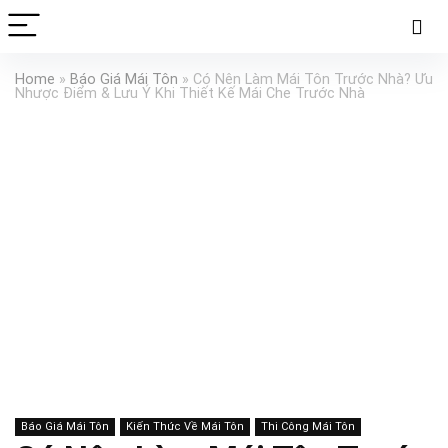
Home
»
Báo Giá Mái Tôn
»
Có Nên Làm Mái Tôn Trước Nhà? Ưu
Nhược Điểm & Lưu Ý Khi Thiết Kế Mái Che Trước Nhà
Báo Giá Mái Tôn
Kiến Thức Về Mái Tôn
Thi Công Mái Tôn