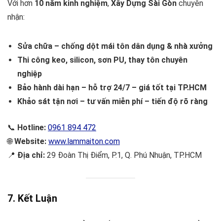
Với hơn
10 năm kinh nghiệm
,
Xây Dựng Sài Gòn
chuyên
nhận:
Sửa chữa – chống dột mái tôn dân dụng & nhà xưởng
Thi công keo, silicon, sơn PU, thay tôn chuyên
nghiệp
Bảo hành dài hạn – hỗ trợ 24/7 – giá tốt tại TP.HCM
Khảo sát tận nơi – tư vấn miễn phí – tiến độ rõ ràng
📞
Hotline:
0961 894 472
🌐
Website:
www.lammaiton.com
📍
Địa chỉ:
29 Đoàn Thị Điểm, P.1, Q. Phú Nhuận, TP.HCM
7. Kết Luận