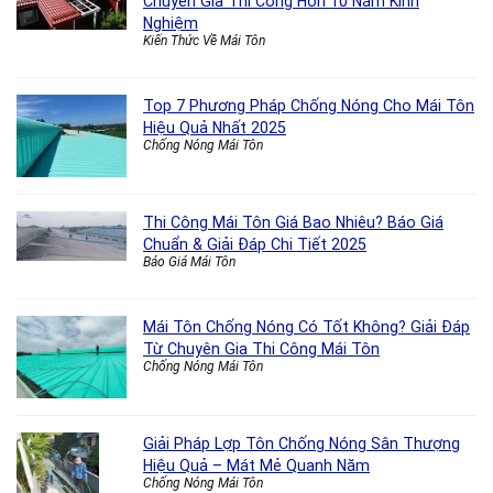
Chuyên Gia Thi Công Hơn 10 Năm Kinh
Nghiệm
Kiến Thức Về Mái Tôn
Top 7 Phương Pháp Chống Nóng Cho Mái Tôn
Hiệu Quả Nhất 2025
Chống Nóng Mái Tôn
Thi Công Mái Tôn Giá Bao Nhiêu? Báo Giá
Chuẩn & Giải Đáp Chi Tiết 2025
Báo Giá Mái Tôn
Mái Tôn Chống Nóng Có Tốt Không? Giải Đáp
Từ Chuyên Gia Thi Công Mái Tôn
Chống Nóng Mái Tôn
Giải Pháp Lợp Tôn Chống Nóng Sân Thượng
Hiệu Quả – Mát Mẻ Quanh Năm
Chống Nóng Mái Tôn