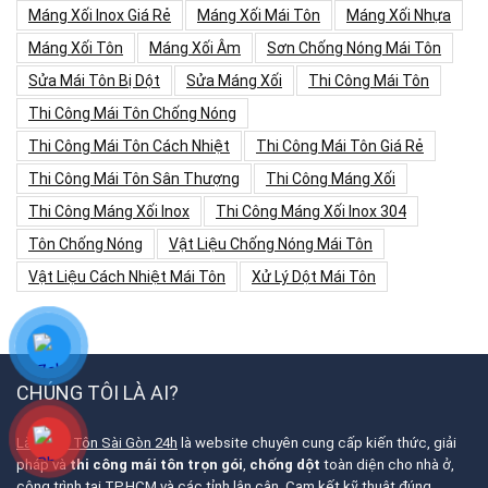
Máng Xối Inox Giá Rẻ
Máng Xối Mái Tôn
Máng Xối Nhựa
Máng Xối Tôn
Máng Xối Âm
Sơn Chống Nóng Mái Tôn
Sửa Mái Tôn Bị Dột
Sửa Máng Xối
Thi Công Mái Tôn
Thi Công Mái Tôn Chống Nóng
Thi Công Mái Tôn Cách Nhiệt
Thi Công Mái Tôn Giá Rẻ
Thi Công Mái Tôn Sân Thượng
Thi Công Máng Xối
Thi Công Máng Xối Inox
Thi Công Máng Xối Inox 304
Tôn Chống Nóng
Vật Liệu Chống Nóng Mái Tôn
Vật Liệu Cách Nhiệt Mái Tôn
Xử Lý Dột Mái Tôn
CHÚNG TÔI LÀ AI?
Làm Mái Tôn Sài Gòn 24h
là website chuyên cung cấp kiến thức, giải
pháp và
thi công mái tôn trọn gói
,
chống dột
toàn diện cho nhà ở,
công trình tại TP.HCM và các tỉnh lân cận. Cam kết kỹ thuật đúng